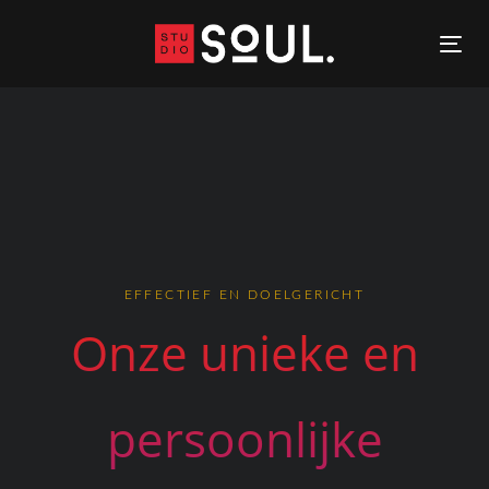
Skip
Skip
links
to
To
content
nav
EFFECTIEF EN DOELGERICHT
Onze unieke en
persoonlijke